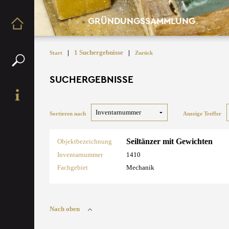
GRÜNDUNGSSAMMLUNG
|
1 Suchergebnisse
|
Start
Zurück
SUCHERGEBNISSE
Sortieren nach
Anzeige Treffer
Seiltänzer mit Gewichten
Objektbezeichnung
Inventarnummer
1410
Fachgebiet
Mechanik
Nach oben