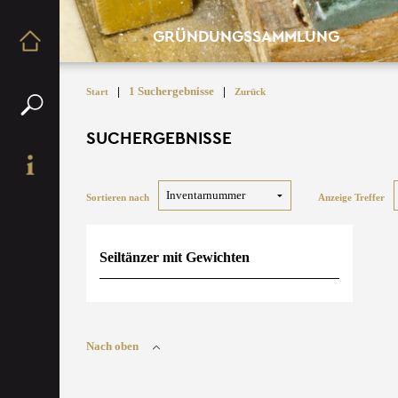
GRÜNDUNGSSAMMLUNG
|
1 Suchergebnisse
|
Start
Zurück
SUCHERGEBNISSE
Sortieren nach
Anzeige Treffer
Seiltänzer mit Gewichten
Nach oben