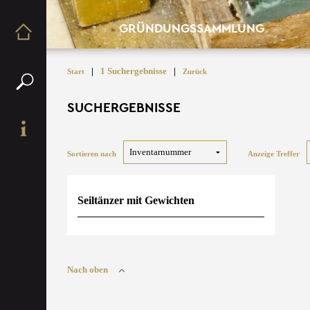
GRÜNDUNGSSAMMLUNG
|
1 Suchergebnisse
|
Start
Zurück
SUCHERGEBNISSE
Sortieren nach
Anzeige Treffer
Seiltänzer mit Gewichten
Nach oben