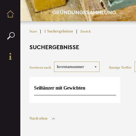
GRÜNDUNGSSAMMLUNG
|
1 Suchergebnisse
|
Start
Zurück
SUCHERGEBNISSE
Sortieren nach
Anzeige Treffer
Seiltänzer mit Gewichten
Nach oben