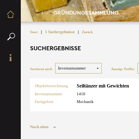
GRÜNDUNGSSAMMLUNG
|
1 Suchergebnisse
|
Start
Zurück
SUCHERGEBNISSE
Sortieren nach
Anzeige Treffer
Seiltänzer mit Gewichten
Objektbezeichnung
Inventarnummer
1410
Fachgebiet
Mechanik
Nach oben