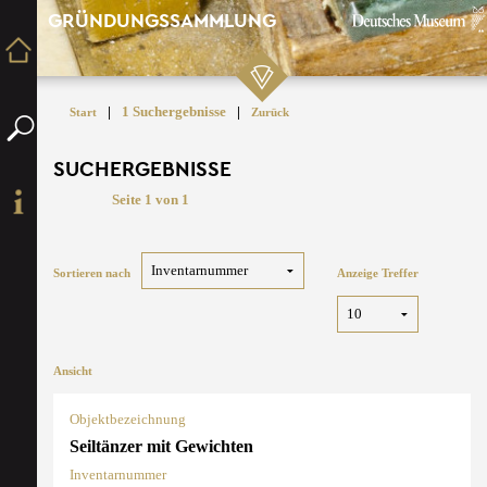
GRÜNDUNGSSAMMLUNG
|
1 Suchergebnisse
|
Start
Zurück
SUCHERGEBNISSE
Seite 1 von 1
Sortieren nach
Anzeige Treffer
Ansicht
Objektbezeichnung
Seiltänzer mit Gewichten
Inventarnummer