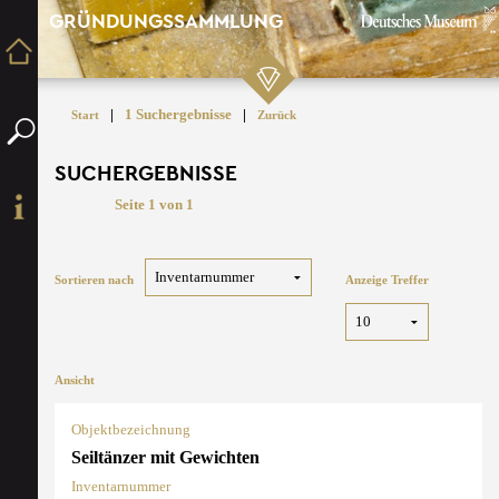
GRÜNDUNGSSAMMLUNG
|
1 Suchergebnisse
|
Start
Zurück
SUCHERGEBNISSE
Seite 1 von 1
Sortieren nach
Anzeige Treffer
Ansicht
Objektbezeichnung
Seiltänzer mit Gewichten
Inventarnummer