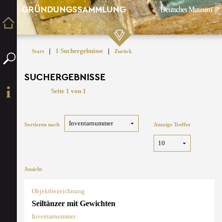
GRÜNDUNGSSAMMLUNG
|
1 Suchergebnisse
|
Start
Zurück
SUCHERGEBNISSE
Seite 1 von 1
Sortieren nach
Anzeige Treffer
Ansicht
Objektbezeichnung
Seiltänzer mit Gewichten
Inventarnummer