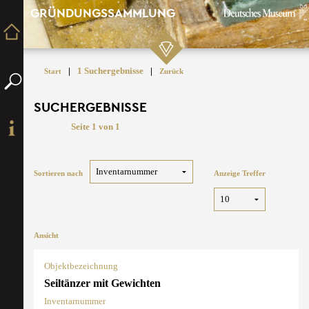
GRÜNDUNGSSAMMLUNG
|
1 Suchergebnisse
|
Start
Zurück
SUCHERGEBNISSE
Seite 1 von 1
Sortieren nach
Anzeige Treffer
Ansicht
Objektbezeichnung
Seiltänzer mit Gewichten
Inventarnummer