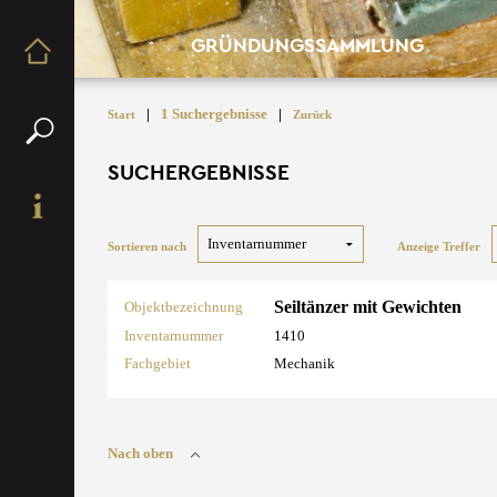
GRÜNDUNGSSAMMLUNG
|
1 Suchergebnisse
|
Start
Zurück
SUCHERGEBNISSE
Sortieren nach
Anzeige Treffer
Seiltänzer mit Gewichten
Objektbezeichnung
Inventarnummer
1410
Fachgebiet
Mechanik
Nach oben