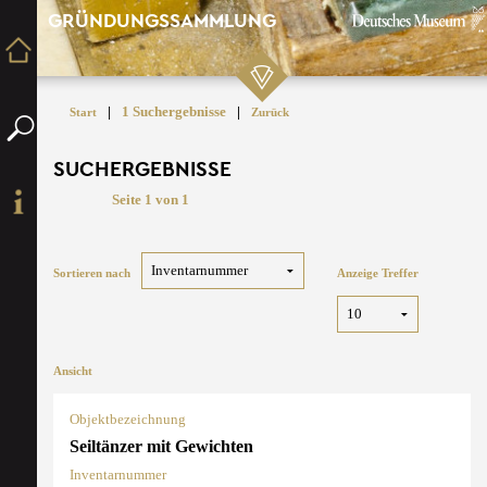
GRÜNDUNGSSAMMLUNG
|
1 Suchergebnisse
|
Start
Zurück
SUCHERGEBNISSE
Seite 1 von 1
Sortieren nach
Anzeige Treffer
Ansicht
Objektbezeichnung
Seiltänzer mit Gewichten
Inventarnummer