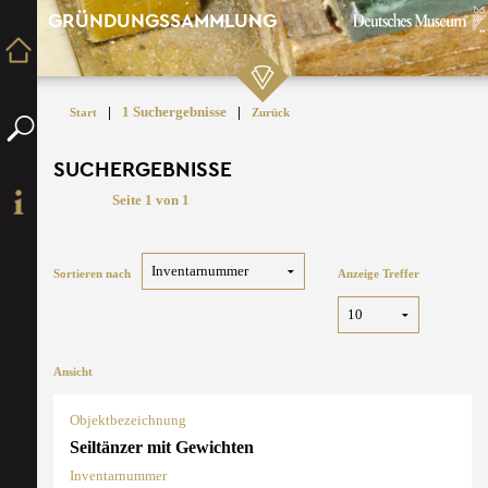
GRÜNDUNGSSAMMLUNG
|
1 Suchergebnisse
|
Start
Zurück
SUCHERGEBNISSE
Seite 1 von 1
Sortieren nach
Anzeige Treffer
Ansicht
Objektbezeichnung
Seiltänzer mit Gewichten
Inventarnummer