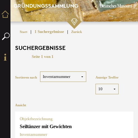
GRÜNDUNGSSAMMLUNG
|
1 Suchergebnisse
|
Start
Zurück
SUCHERGEBNISSE
Seite 1 von 1
Sortieren nach
Anzeige Treffer
Ansicht
Objektbezeichnung
Seiltänzer mit Gewichten
Inventarnummer