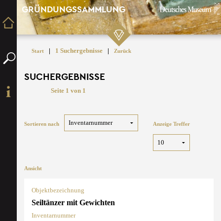
GRÜNDUNGSSAMMLUNG
|
1 Suchergebnisse
|
Start
Zurück
SUCHERGEBNISSE
Seite 1 von 1
Sortieren nach
Anzeige Treffer
Ansicht
Objektbezeichnung
Seiltänzer mit Gewichten
Inventarnummer