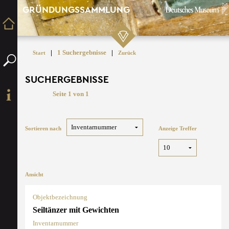
GRÜNDUNGSSAMMLUNG
|
1 Suchergebnisse
|
Start
Zurück
SUCHERGEBNISSE
Seite 1 von 1
Sortieren nach
Anzeige Treffer
Ansicht
Objektbezeichnung
Seiltänzer mit Gewichten
Inventarnummer