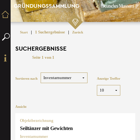
GRÜNDUNGSSAMMLUNG
|
1 Suchergebnisse
|
Start
Zurück
SUCHERGEBNISSE
Seite 1 von 1
Sortieren nach
Anzeige Treffer
Ansicht
Objektbezeichnung
Seiltänzer mit Gewichten
Inventarnummer