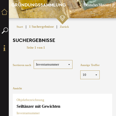
GRÜNDUNGSSAMMLUNG
|
1 Suchergebnisse
|
Start
Zurück
SUCHERGEBNISSE
Seite 1 von 1
Sortieren nach
Anzeige Treffer
Ansicht
Objektbezeichnung
Seiltänzer mit Gewichten
Inventarnummer