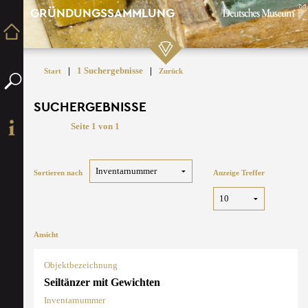
GRÜNDUNGSSAMMLUNG
|
1 Suchergebnisse
|
Start
Zurück
SUCHERGEBNISSE
Seite 1 von 1
Sortieren nach
Anzeige Treffer
Ansicht
Objektbezeichnung
Seiltänzer mit Gewichten
Inventarnummer