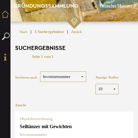
GRÜNDUNGSSAMMLUNG
|
1 Suchergebnisse
|
Start
Zurück
SUCHERGEBNISSE
Seite 1 von 1
Sortieren nach
Anzeige Treffer
Ansicht
Objektbezeichnung
Seiltänzer mit Gewichten
Inventarnummer