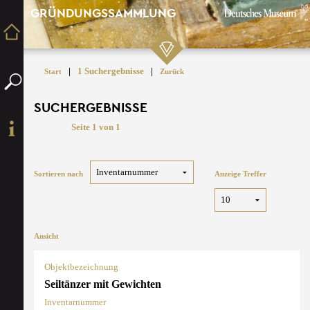
GRÜNDUNGSSAMMLUNG
|
1 Suchergebnisse
|
Start
Zurück
SUCHERGEBNISSE
Seite 1 von 1
Sortieren nach
Anzeige Treffer
Ansicht
Objektbezeichnung
Seiltänzer mit Gewichten
Inventarnummer