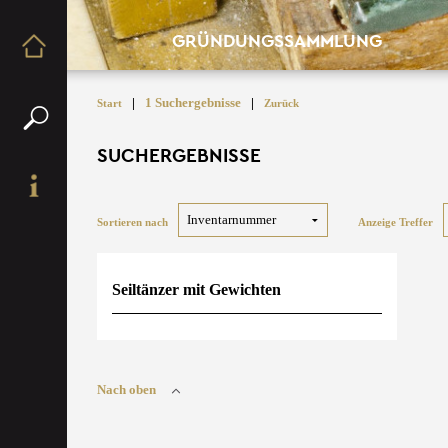
GRÜNDUNGSSAMMLUNG
|
1 Suchergebnisse
|
Start
Zurück
SUCHERGEBNISSE
Sortieren nach
Anzeige Treffer
Seiltänzer mit Gewichten
Nach oben