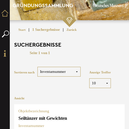
GRÜNDUNGSSAMMLUNG
|
1 Suchergebnisse
|
Start
Zurück
SUCHERGEBNISSE
Seite 1 von 1
Sortieren nach
Anzeige Treffer
Ansicht
Objektbezeichnung
Seiltänzer mit Gewichten
Inventarnummer