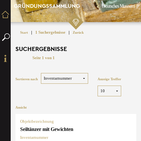
GRÜNDUNGSSAMMLUNG
|
1 Suchergebnisse
|
Start
Zurück
SUCHERGEBNISSE
Seite 1 von 1
Sortieren nach
Anzeige Treffer
Ansicht
Objektbezeichnung
Seiltänzer mit Gewichten
Inventarnummer