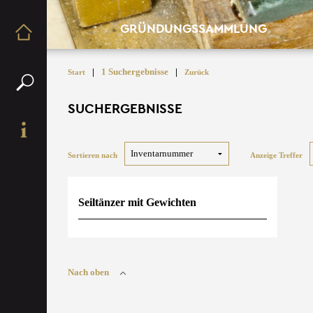
GRÜNDUNGSSAMMLUNG
|
1 Suchergebnisse
|
Start
Zurück
SUCHERGEBNISSE
Sortieren nach
Anzeige Treffer
Seiltänzer mit Gewichten
Nach oben