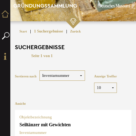
GRÜNDUNGSSAMMLUNG
|
1 Suchergebnisse
|
Start
Zurück
SUCHERGEBNISSE
Seite 1 von 1
Sortieren nach
Anzeige Treffer
Ansicht
Objektbezeichnung
Seiltänzer mit Gewichten
Inventarnummer