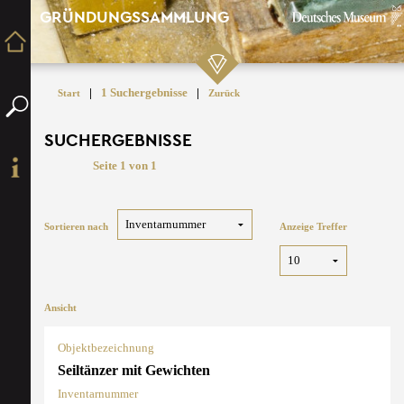
GRÜNDUNGSSAMMLUNG
|
1 Suchergebnisse
|
Start
Zurück
SUCHERGEBNISSE
Seite 1 von 1
Sortieren nach
Anzeige Treffer
Ansicht
Objektbezeichnung
Seiltänzer mit Gewichten
Inventarnummer