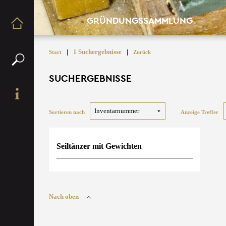
GRÜNDUNGSSAMMLUNG
|
1 Suchergebnisse
|
Start
Zurück
SUCHERGEBNISSE
Sortieren nach
Anzeige Treffer
Seiltänzer mit Gewichten
Nach oben