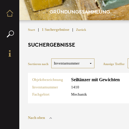
GRÜNDUNGSSAMMLUNG
|
1 Suchergebnisse
|
Start
Zurück
SUCHERGEBNISSE
Sortieren nach
Anzeige Treffer
Seiltänzer mit Gewichten
Objektbezeichnung
Inventarnummer
1410
Fachgebiet
Mechanik
Nach oben