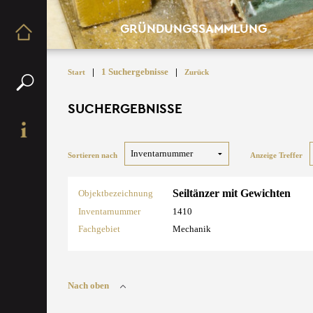
GRÜNDUNGSSAMMLUNG
|
1 Suchergebnisse
|
Start
Zurück
SUCHERGEBNISSE
Sortieren nach
Anzeige Treffer
Seiltänzer mit Gewichten
Objektbezeichnung
Inventarnummer
1410
Fachgebiet
Mechanik
Nach oben