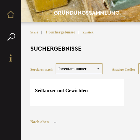
GRÜNDUNGSSAMMLUNG
|
1 Suchergebnisse
|
Start
Zurück
SUCHERGEBNISSE
Sortieren nach
Anzeige Treffer
Seiltänzer mit Gewichten
Nach oben