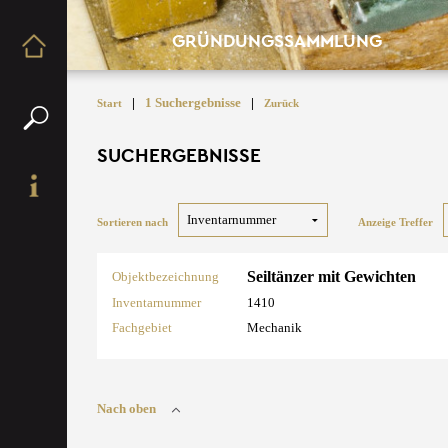
GRÜNDUNGSSAMMLUNG
|
1 Suchergebnisse
|
Start
Zurück
SUCHERGEBNISSE
Sortieren nach
Anzeige Treffer
Seiltänzer mit Gewichten
Objektbezeichnung
Inventarnummer
1410
Fachgebiet
Mechanik
Nach oben