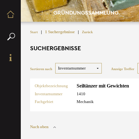
GRÜNDUNGSSAMMLUNG
|
1 Suchergebnisse
|
Start
Zurück
SUCHERGEBNISSE
Sortieren nach
Anzeige Treffer
Seiltänzer mit Gewichten
Objektbezeichnung
Inventarnummer
1410
Fachgebiet
Mechanik
Nach oben