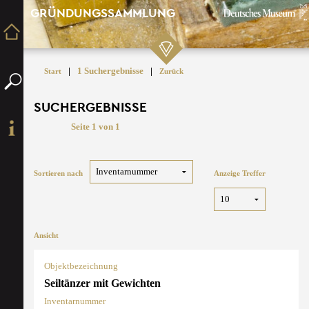
GRÜNDUNGSSAMMLUNG
|
1 Suchergebnisse
|
Start
Zurück
SUCHERGEBNISSE
Seite 1 von 1
Sortieren nach
Anzeige Treffer
Ansicht
Objektbezeichnung
Seiltänzer mit Gewichten
Inventarnummer