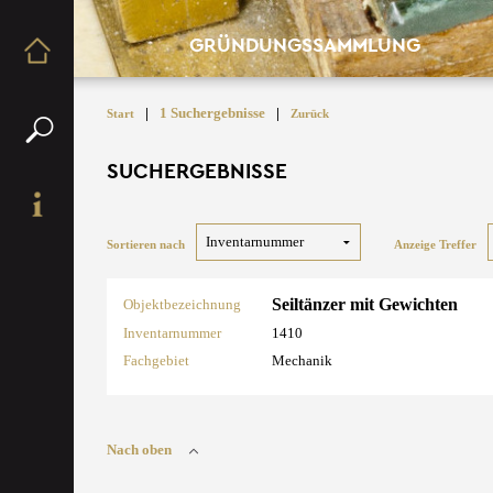
GRÜNDUNGSSAMMLUNG
|
1 Suchergebnisse
|
Start
Zurück
SUCHERGEBNISSE
Sortieren nach
Anzeige Treffer
Seiltänzer mit Gewichten
Objektbezeichnung
Inventarnummer
1410
Fachgebiet
Mechanik
Nach oben