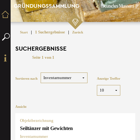
GRÜNDUNGSSAMMLUNG
|
1 Suchergebnisse
|
Start
Zurück
SUCHERGEBNISSE
Seite 1 von 1
Sortieren nach
Anzeige Treffer
Ansicht
Objektbezeichnung
Seiltänzer mit Gewichten
Inventarnummer