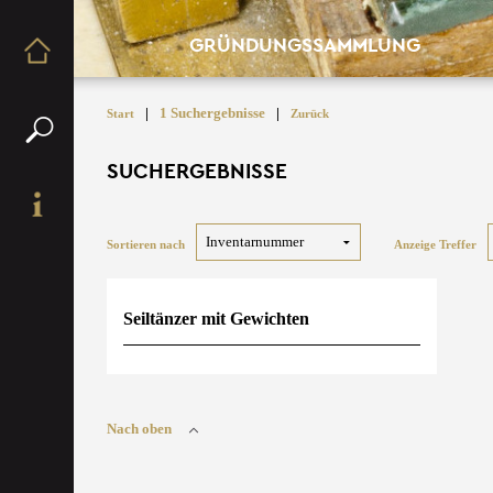
GRÜNDUNGSSAMMLUNG
|
1 Suchergebnisse
|
Start
Zurück
SUCHERGEBNISSE
Sortieren nach
Anzeige Treffer
Seiltänzer mit Gewichten
Nach oben