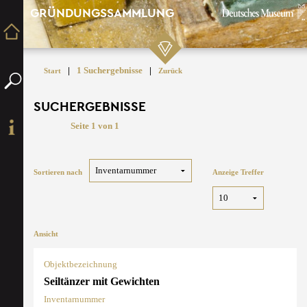
GRÜNDUNGSSAMMLUNG
|
1 Suchergebnisse
|
Start
Zurück
SUCHERGEBNISSE
Seite 1 von 1
Sortieren nach
Anzeige Treffer
Ansicht
Objektbezeichnung
Seiltänzer mit Gewichten
Inventarnummer