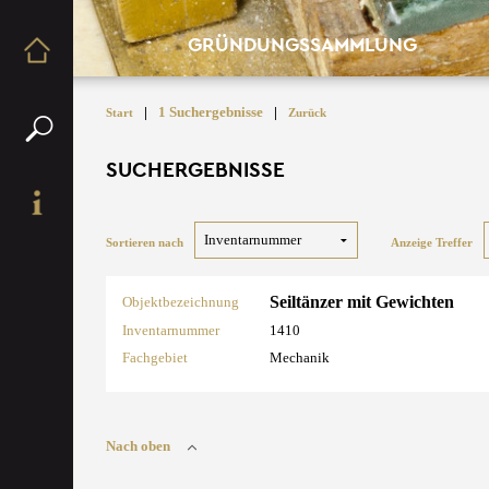
GRÜNDUNGSSAMMLUNG
|
1 Suchergebnisse
|
Start
Zurück
SUCHERGEBNISSE
Sortieren nach
Anzeige Treffer
Seiltänzer mit Gewichten
Objektbezeichnung
Inventarnummer
1410
Fachgebiet
Mechanik
Nach oben