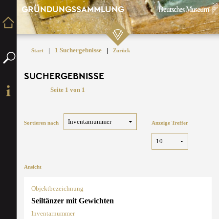
GRÜNDUNGSSAMMLUNG
|
1 Suchergebnisse
|
Start
Zurück
SUCHERGEBNISSE
Seite 1 von 1
Sortieren nach
Anzeige Treffer
Ansicht
Objektbezeichnung
Seiltänzer mit Gewichten
Inventarnummer