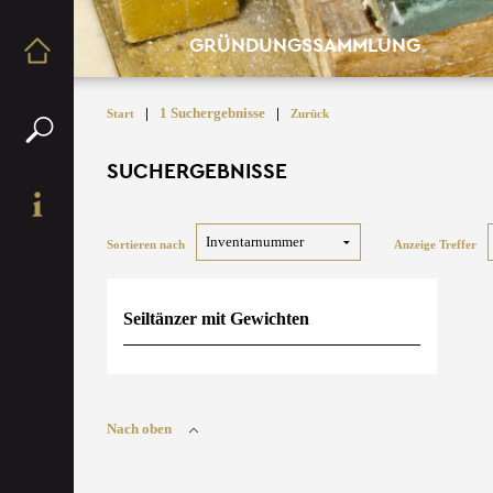
GRÜNDUNGSSAMMLUNG
|
1 Suchergebnisse
|
Start
Zurück
SUCHERGEBNISSE
Sortieren nach
Anzeige Treffer
Seiltänzer mit Gewichten
Nach oben