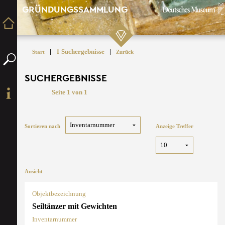
GRÜNDUNGSSAMMLUNG
|
1 Suchergebnisse
|
Start
Zurück
SUCHERGEBNISSE
Seite 1 von 1
Sortieren nach
Anzeige Treffer
Ansicht
Objektbezeichnung
Seiltänzer mit Gewichten
Inventarnummer