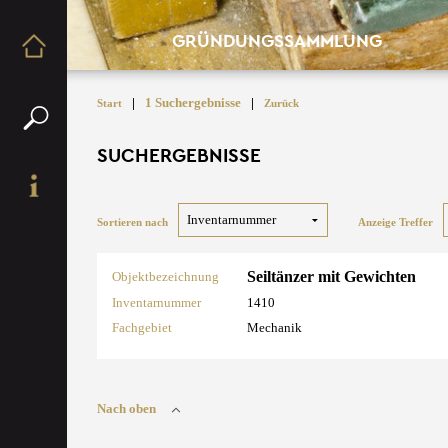
GRÜNDUNGSSAMMLUNG
|
1 Suchergebnisse
|
Start
Zurück
SUCHERGEBNISSE
Sortieren nach
Anzeige Treffer
Seiltänzer mit Gewichten
Objektbezeichnung
Inventarnummer
1410
Fachgebiet
Mechanik
Nach oben