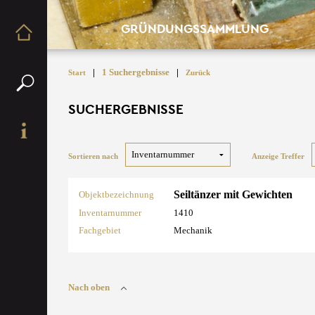
GRÜNDUNGSSAMMLUNG
|
1 Suchergebnisse
|
Start
Zurück
SUCHERGEBNISSE
Sortieren nach
Anzeige Treffer
Seiltänzer mit Gewichten
Objektbezeichnung
Inventarnummer
1410
Fachgebiet
Mechanik
Nach oben