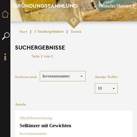
GRÜNDUNGSSAMMLUNG
|
1 Suchergebnisse
|
Start
Zurück
SUCHERGEBNISSE
Seite 1 von 1
Sortieren nach
Anzeige Treffer
Ansicht
Objektbezeichnung
Seiltänzer mit Gewichten
Inventarnummer