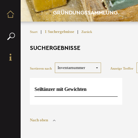
GRÜNDUNGSSAMMLUNG
|
1 Suchergebnisse
|
Start
Zurück
SUCHERGEBNISSE
Sortieren nach
Anzeige Treffer
Seiltänzer mit Gewichten
Nach oben