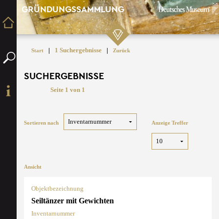
GRÜNDUNGSSAMMLUNG
|
1 Suchergebnisse
|
Start
Zurück
SUCHERGEBNISSE
Seite 1 von 1
Sortieren nach
Anzeige Treffer
Ansicht
Objektbezeichnung
Seiltänzer mit Gewichten
Inventarnummer