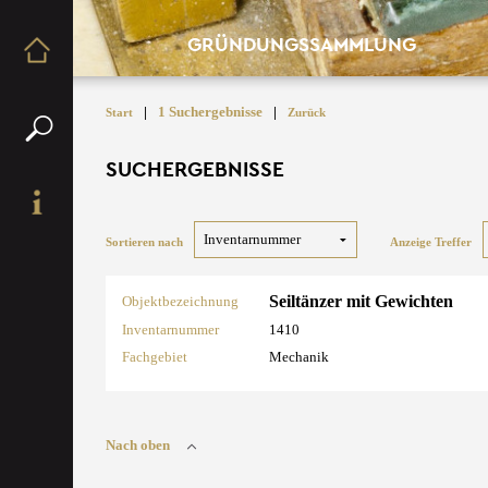
GRÜNDUNGSSAMMLUNG
|
1 Suchergebnisse
|
Start
Zurück
SUCHERGEBNISSE
Sortieren nach
Anzeige Treffer
Seiltänzer mit Gewichten
Objektbezeichnung
Inventarnummer
1410
Fachgebiet
Mechanik
Nach oben