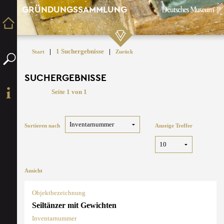
GRÜNDUNGSSAMMLUNG
|
1 Suchergebnisse
|
Start
Zurück
SUCHERGEBNISSE
Seite 1 von 1
Sortieren nach
Anzeige Treffer
Ansicht
Objektbezeichnung
Seiltänzer mit Gewichten
Inventarnummer