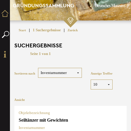
GRÜNDUNGSSAMMLUNG
|
1 Suchergebnisse
|
Start
Zurück
SUCHERGEBNISSE
Seite 1 von 1
Sortieren nach
Anzeige Treffer
Ansicht
Objektbezeichnung
Seiltänzer mit Gewichten
Inventarnummer