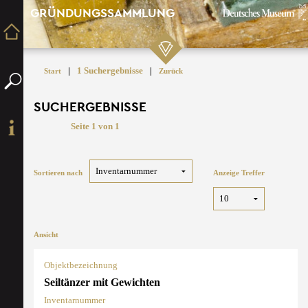
GRÜNDUNGSSAMMLUNG
|
1 Suchergebnisse
|
Start
Zurück
SUCHERGEBNISSE
Seite 1 von 1
Sortieren nach
Anzeige Treffer
Ansicht
Objektbezeichnung
Seiltänzer mit Gewichten
Inventarnummer